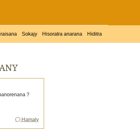
raisana
Sokajy
Hisoratra anarana
Hiditra
HANY
ampanorenana ?
Hamaly