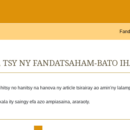
Fand
NY, TSY NY FANDATSAHAM-BATO I
hitsy no hanitsy na hanova ny article tsirairay ao amin'ny lal
kala ity saingy efa azo ampiasaina, araraoty.