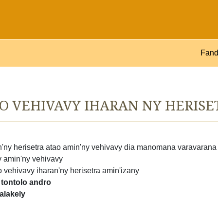
Fand
O VEHIVAVY IHARAN NY HERISE
'ny herisetra atao amin'ny vehivavy dia manomana varavarana
y amin'ny vehivavy
o vehivavy iharan'ny herisetra amin'izany
tontolo andro
alakely