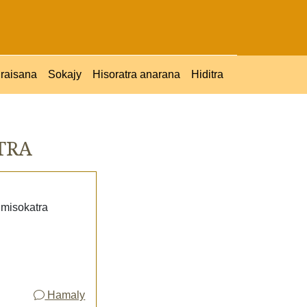
raisana
Sokajy
Hisoratra anarana
Hiditra
TRA
 misokatra
Hamaly