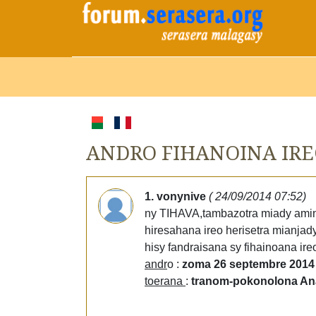
ANDRO FIHANOINA IRE
1. vonynive
( 24/09/2014 07:52)
ny TIHAVA,tambazotra miady amin
hiresahana ireo herisetra mianjad
hisy fandraisana sy fihainoana ire
andr
o :
zoma 26 septembre 2014 
toerana
:
tranom-pokonolona An