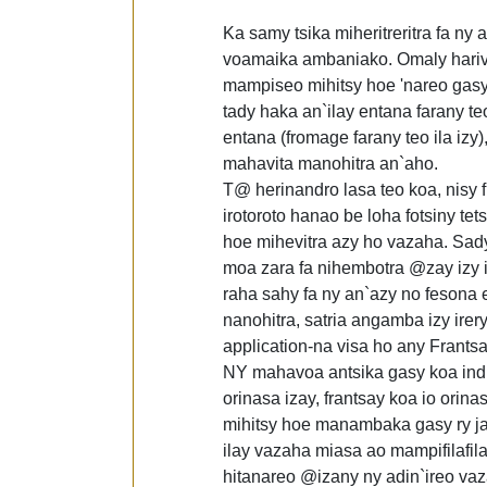
Ka samy tsika miheritreritra fa n
voamaika ambaniako. Omaly hariva 
mampiseo mihitsy hoe 'nareo gasy i
tady haka an`ilay entana farany te
entana (fromage farany teo ila izy)
mahavita manohitra an`aho.
T@ herinandro lasa teo koa, nisy f
irotoroto hanao be loha fotsiny te
hoe mihevitra azy ho vazaha. Sady 
moa zara fa nihembotra @zay izy i
raha sahy fa ny an`azy no fesona e
nanohitra, satria angamba izy ire
application-na visa ho any Frants
NY mahavoa antsika gasy koa indra
orinasa izay, frantsay koa io orin
mihitsy hoe manambaka gasy ry ja
ilay vazaha miasa ao mampifilafi
hitanareo @izany ny adin`ireo v