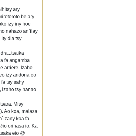
ihitsy ary
irotoroto be ary
ako izy iny hoe
 no nahazo an`ilay
ity dia tsy
dra...tsaika
etra fa angamba
e arriere. Izaho
leo izy andona eo
 fa tsy sahy
, izaho tsy hanao
tsara. Misy
o). Ao koa, malaza
`izany koa fa
io orinasa io. Ka
tsaka eto @