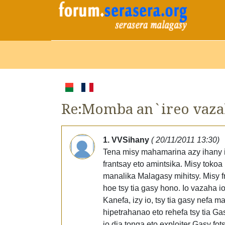
Re:Momba an`ireo vaza
1. VVSihany
( 20/11/2011 13:30)
Tena misy mahamarina azy ihany ir
frantsay eto amintsika. Misy toko
manalika Malagasy mihitsy. Misy f
hoe tsy tia gasy hono. Io vazaha
Kanefa, izy io, tsy tia gasy nef
hipetrahanao eto rehefa tsy tia 
io dia tonga eto exploiter Gasy fo