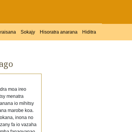
raisana
Sokajy
Hisoratra anarana
Hiditra
ago
ndra moa ireo
 tsy menatra
anana io mihitsy
tana marobe koa.
nokana, inona no
zany fa io vazaha
y fomba fanaovanao