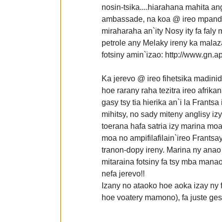
nosin-tsika....hiarahana mahita a
ambassade, na koa @ ireo mpandra
miraharaha an`ity Nosy ity fa faly 
petrole any Melaky ireny ka mal
fotsiny amin`izao: http://www.gn.
Ka jerevo @ ireo fihetsika madini
hoe rarany raha tezitra ireo afrika
gasy tsy tia hierika an`i la Frant
mihitsy, no sady miteny anglisy i
toerana hafa satria izy marina moa
moa no ampifilafilain`ireo Frantsa
tranon-dopy ireny. Marina ny anao
mitaraina fotsiny fa tsy mba mana
nefa jerevo!!
Izany no ataoko hoe aoka izay ny 
hoe voatery mamono), fa juste ges