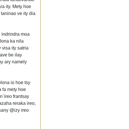
ra ity. Mety hoe
taninao ve ity dia
, indrindra moa
olona ka nila
visa ity satria
rave be ilay
any ary namely
lona io hoe tsy
a fa mety hoe
`ireo frantsay
zaha reraka ireo,
sany @izy ireo