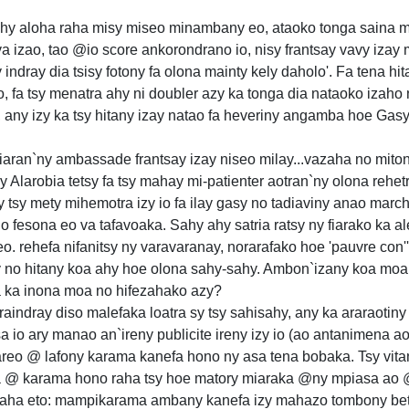
y ahy aloha raha misy miseo minambany eo, ataoko tonga saina m
izao, tao @io score ankorondrano io, nisy frantsay vavy izay m
ndray dia tsisy fotony fa olona mainty kely daholo'. Fa tena hit
o, fa tsy menatra ahy ni doubler azy ka tonga dia nataoko izaho
, any izy ka tsy hitany izay natao fa heveriny angamba hoe Gasy 
iaran`ny ambassade frantsay izay niseo milay...vazaha no miton
tsy Alarobia tetsy fa tsy mahay mi-patienter aotran`ny olona reh
tsy mety mihemotra izy io fa ilay gasy no tadiaviny anao march
o fesona eo va tafavoaka. Sahy ahy satria ratsy ny fiarako ka a
o. rehefa nifanitsy ny varavaranay, norarafako hoe 'pauvre con''
ry no hitany koa ahy hoe olona sahy-sahy. Ambon`izany koa moa
a ka inona moa no hifezahako azy?
indray diso malefaka loatra sy tsy sahisahy, any ka araraotiny 
asa io ary manao an`ireny publicite ireny izy io (ao antanimena a
reo @ lafony karama kanefa hono ny asa tena bobaka. Tsy vitan
la @ karama hono raha tsy hoe matory miaraka @ny mpiasa ao @
azaha eto: mampikarama ambany kanefa izy mahazo tombony be