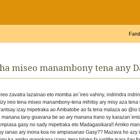
Fand
ha miseo manambony tena any D
eo zavatra lazainao eto momba an`ireo vahiny, indrindra indri
a izy ireo tena miseo manambony-tena mihitsy ary misy aza tena
rantsay izay mipetraka ao Ambatobe ao fa tena malaza ao @io t
 io manana tany goavana be ao ary manana trano sy karazan`en
a mampiasa gasy no sady mipetraka eto Madagasikara!! Amiko ma
Gasy ianao ary inona koa no ampiasanao Gasy?? Mazava ho azy i
tsiny ka amiko manokana izany, tena hitako fa justifie tsara ila