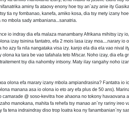
 mifanatrika aminy fa ataovy enony hoe tsy an`azy anie ity Gasika
y tia ny fombanao, kanefa, amiko kosa, dia tsy mety izany hoe 
a no mbola sady ambaniana...sanatria.
e io indray dia efa malaza manambany Afrikana mihitsy izy io
lona izay tsinina fantatro, efa 2 mois lasa izay moa....narary io 
ho azy fa nila nangataka visa izy. kanjo ela dia ela vao nival ity 
ay olona ka tara be vao tafahala teto M/scar. Noho izay, dia efa g
ay traitement tsy dia nahomby intsony. Maty ilay rangahy noho iz
moa olona efa marary izany mbola ampiandrasina? Fantatra io io
olona manana asa io olona io eto ary efa plus de 50 ans). Marin
nao camarade @ soso-kevitra hoe ahaona no tokony havaovana an
aho manokana, mahita fa rehefa tsy manao an`ny rariny ireo va
y fa tena indraindray diso trop loatra koa ny fanambanian`ny sa