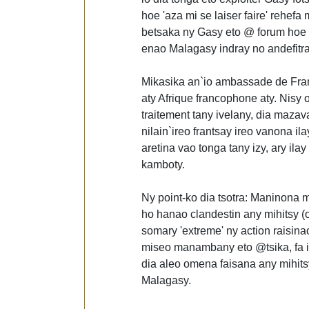
hoe 'aza mi se laiser faire' rehefa
betsaka ny Gasy eto @ forum hoe ts
enao Malagasy indray no andefitr
Mikasika an`io ambassade de Franc
aty Afrique francophone aty. Nisy o
traitement tany ivelany, dia mazava 
nilain`ireo frantsay ireo vanona il
aretina vao tonga tany izy, ary il
kamboty.
Ny point-ko dia tsotra: Maninona 
ho hanao clandestin any mihitsy (
somary 'extreme' ny action raisi
miseo manambany eto @tsika, fa iz
dia aleo omena faisana any mihits
Malagasy.