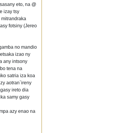
 sasany eto, na @
 izay tsy
r mitrandraka
sy fotsiny (Jereo
angamba no mandio
betsaka izao ny
ra any intsony
abo tena na
ko satria iza koa
zy aotran`ireny
gasy ireto dia
sika samy gasy
nompa azy enao na