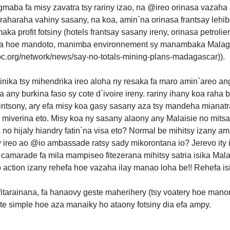
ngmaba fa misy zavatra tsy rariny izao, na @ireo orinasa vazaha
haraha vahiny sasany, na koa, amin`na orinasa frantsay lehibe
maka profit fotsiny (hotels frantsay sasany ireny, orinasa petrolie
aza hoe mandoto, manimba environnement sy manambaka Malaga
apc.org/network/news/say-no-totals-mining-plans-madagascar)).
dinika tsy mihendrika ireo aloha ny resaka fa maro amin`areo 
na any burkina faso sy cote d`ivoire ireny. rariny ihany koa raha 
sa intsony, ary efa misy koa gasy sasany aza tsy mandeha mianat
zy miverina eto. Misy koa ny sasany alaony any Malaisie no mits
 no hijaly hiandry fatin`na visa eto? Normal be mihitsy izany ami
y ireo ao @io ambassade ratsy sady mikorontana io? Jerevo ity i
 camarade fa mila mampiseo fitezerana mihitsy satria isika Mala
o action izany rehefa hoe vazaha ilay manao loha be!! Rehefa i
fitarainana, fa hanaovy geste maherihery (tsy voatery hoe ma
te simple hoe aza manaiky ho ataony fotsiny dia efa ampy.